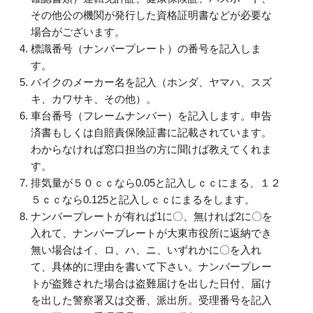
その他公の機関が発行した資格証明書などが必要な
場合がございます。
標識番号（ナンバープレート）の番号を記入しま
す。
バイクのメーカー名を記入（ホンダ、ヤマハ、スズ
キ、カワサキ、その他）。
車台番号（フレームナンバー）を記入します。申告
済書もしくは自賠責保険証書に記載されています。
わからなければ窓口担当の方に聞けば教えてくれま
す。
排気量が５０ｃｃなら0.05と記入しｃｃにまる、１２
５ｃｃなら0.125と記入しｃｃにまるをします。
ナンバープレートが有れば1に〇、無ければ2に〇を
入れて、ナンバープレートが大東市役所に返納でき
無い場合はイ、ロ、ハ、ニ、いずれかに〇を入れ
て、具体的に理由を書いて下さい。ナンバープレー
トが盗難された場合は盗難届けを出した日付、届け
を出した警察署又は交番、派出所。受理番号を記入