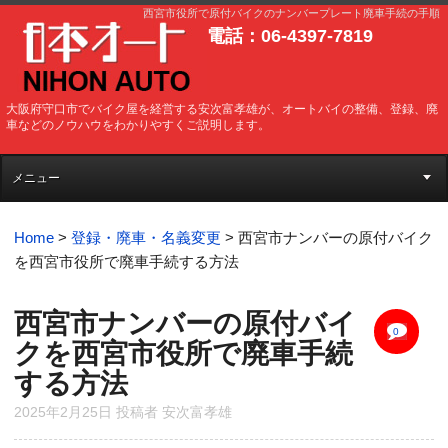
西宮市役所で原付バイクのナンバープレート廃車手続の手順
電話：06-4397-7819
大阪府守口市でバイク屋を経営する安次富孝雄が、オートバイの整備、登録、廃
車などのノウハウをわかりやすくご説明します。
メニュー
Home
>
登録・廃車・名義変更
>
西宮市ナンバーの原付バイク
を西宮市役所で廃車手続する方法
西宮市ナンバーの原付バイ
0
クを西宮市役所で廃車手続
する方法
2025年2月25日
投稿者
安次富孝雄