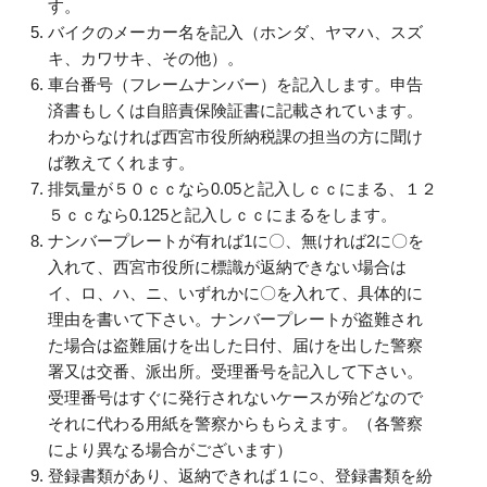
す。
バイクのメーカー名を記入（ホンダ、ヤマハ、スズ
キ、カワサキ、その他）。
車台番号（フレームナンバー）を記入します。申告
済書もしくは自賠責保険証書に記載されています。
わからなければ西宮市役所納税課の担当の方に聞け
ば教えてくれます。
排気量が５０ｃｃなら0.05と記入しｃｃにまる、１２
５ｃｃなら0.125と記入しｃｃにまるをします。
ナンバープレートが有れば1に〇、無ければ2に〇を
入れて、西宮市役所に標識が返納できない場合は
イ、ロ、ハ、ニ、いずれかに〇を入れて、具体的に
理由を書いて下さい。ナンバープレートが盗難され
た場合は盗難届けを出した日付、届けを出した警察
署又は交番、派出所。受理番号を記入して下さい。
受理番号はすぐに発行されないケースが殆どなので
それに代わる用紙を警察からもらえます。（各警察
により異なる場合がございます）
登録書類があり、返納できれば１に○、登録書類を紛