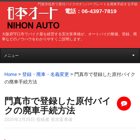
門真市役所で原付バイクのナンバープレートを廃車手続する手順
電話：06-4397-7819
大阪府守口市でバイク屋を経営する安次富孝雄が、オートバイの整備、登録、廃
車などのノウハウをわかりやすくご説明します。
メニュー
Home
>
登録・廃車・名義変更
>
門真市で登録した原付バイク
の廃車手続方法
門真市で登録した原付バイ
0
クの廃車手続方法
2025年2月25日
投稿者
安次富孝雄