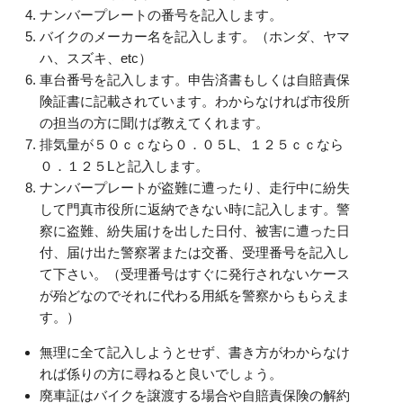
ナンバープレートの番号を記入します。
バイクのメーカー名を記入します。（ホンダ、ヤマ
ハ、スズキ、etc）
車台番号を記入します。申告済書もしくは自賠責保
険証書に記載されています。わからなければ市役所
の担当の方に聞けば教えてくれます。
排気量が５０ｃｃなら０．０５L、１２５ｃｃなら
０．１２５Lと記入します。
ナンバープレートが盗難に遭ったり、走行中に紛失
して門真市役所に返納できない時に記入します。警
察に盗難、紛失届けを出した日付、被害に遭った日
付、届け出た警察署または交番、受理番号を記入し
て下さい。（受理番号はすぐに発行されないケース
が殆どなのでそれに代わる用紙を警察からもらえま
す。）
無理に全て記入しようとせず、書き方がわからなけ
れば係りの方に尋ねると良いでしょう。
廃車証はバイクを譲渡する場合や自賠責保険の解約