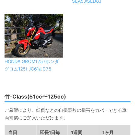
SEA5J/SED8J
HONDA GROM125 (ホンダ
グロム125) JC61/JC75
竹-Class(51cc〜125cc)
ご希望により、転倒などの自損事故の損害をカバーできる車
両補償にご加入いただけます。
当日
延長1日毎
1週間
1ヶ月