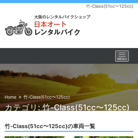
竹-Class(51cc〜125cc)
Toggle
MENU
navigat
Home
竹-Class(51cc〜125cc)
カテゴリ: 竹-Class(51cc〜125cc)
竹-Class(51cc〜125cc)の車両一覧