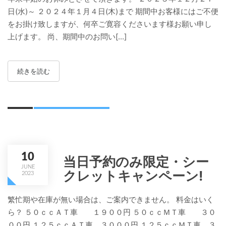
日(水)～ ２０２４年１月４日(木)まで 期間中お客様にはご不便
をお掛け致しますが、何卒ご寛容くださいます様お願い申し
上げます。 尚、期間中のお問い[...]
続きを読む
10
当日予約のみ限定・シー
JUNE
クレットキャンペーン!
2023
繁忙期や在庫が無い場合は、ご案内できません。 料金はいく
ら？ ５０ｃｃＡＴ車 １９００円 ５０ｃｃＭＴ車 ３０
００円 １２５ｃｃＡＴ車 ３０００円 １２５ｃｃＭＴ車 ３