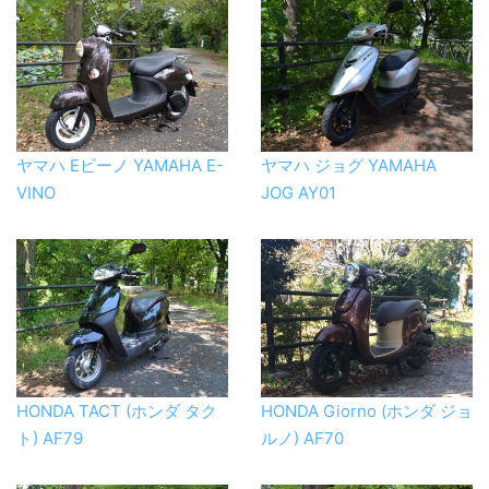
ヤマハ Eビーノ YAMAHA E-
ヤマハ ジョグ YAMAHA
VINO
JOG AY01
HONDA TACT (ホンダ タク
HONDA Giorno (ホンダ ジョ
ト) AF79
ルノ) AF70