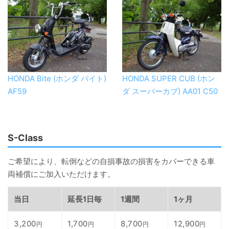
HONDA Bite (ホンダ バイト)
HONDA SUPER CUB (ホン
AF59
ダ スーパーカブ) AA01 C50
S-Class
ご希望により、転倒などの自損事故の損害をカバーできる車
両補償にご加入いただけます。
当日
延長1日毎
1週間
1ヶ月
3,200
1,700
8,700
12,900
円
円
円
円