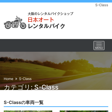
S-Class
Toggle
MENU
navigat
Home
S-Class
カテゴリ: S-Class
S-Classの車両一覧