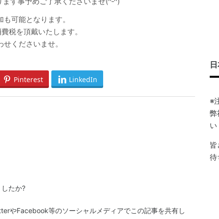
す事予めご了承くださいませ(^‐^)
加も可能となります。
消費税を頂戴いたします。
わせくださいませ。
日
Pinterest
LinkedIn
※
弊
い
皆
待
したか?
terやFacebook等のソーシャルメディアでこの記事を共有し